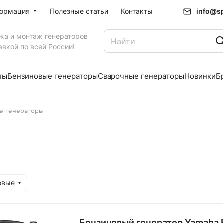
info@sp
ормация
Полезные статьи
Контакты
жа и монтаж генераторов
авкой по всей России!
пы
Бензиновые генераторы
Сварочные генераторы
Новинки
Б
е генераторы
евые
Бензиновый генератор Yamaha E