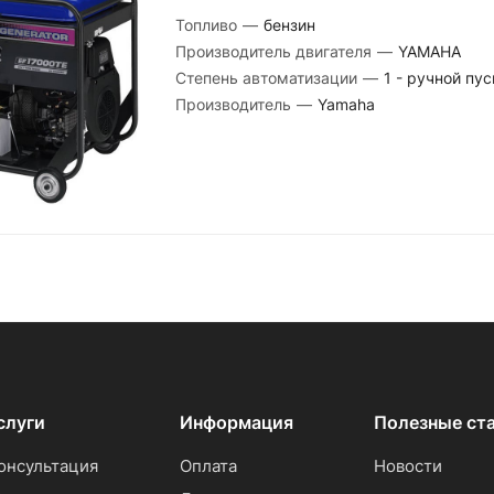
Топливо
—
бензин
Производитель двигателя
—
YAMAHA
Степень автоматизации
—
1 - ручной пус
Производитель
—
Yamaha
слуги
Информация
Полезные ст
онсультация
Оплата
Новости