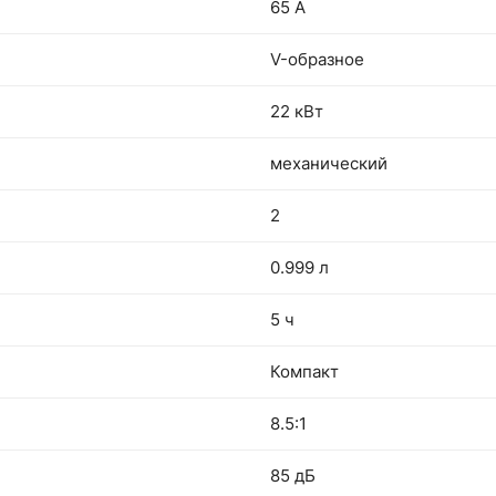
65 А
V-образное
22 кВт
механический
2
0.999 л
5 ч
Компакт
8.5:1
85 дБ