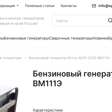
info@sp
ормация
Полезные статьи
Контакты
жа и монтаж генераторов
авкой по всей России!
пы
Бензиновые генераторы
Сварочные генераторы
Новинки
Б
е генераторы
Бензиновый генератор Исток АБ15-О230-ВМ111Э
Бензиновый генера
ВМ111Э
Характеристики