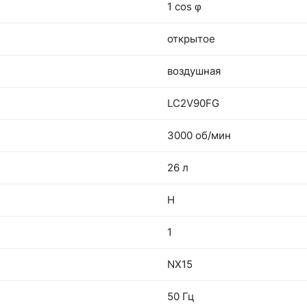
1 cos φ
открытое
воздушная
LC2V90FG
3000 об/мин
26 л
Н
1
NX15
50 Гц