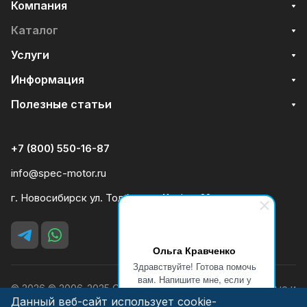
Компания
Каталог
Услуги
Информация
Полезные статьи
+7 (800) 550-16-87
info@spec-motor.ru
г. Новосибирск ул. Толбухина 41 офис 22
Ольга Кравченко
Здравствуйте! Готова помочь
вам. Напишите мне, если у
© 2026 © 2006-2025 ООО «Силовая Техника» Дизельные и
вас появятся вопросы.
Данный веб-сайт использует cookie-
бензиновые генераторы, мотопомпы.